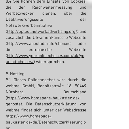
8.4 Sie können dem Einsatz von Cookies,
die der Reichweitenmessung und
Werbezwecken dienen, über die
Deaktivierungsseite der
Netzwerkwerbeinitiative
(
http://optout.networkadvertising.org/
) und
zusätzlich die US-amerikanische Webseite
(http://www.aboutads.info/choices) oder
die europäische Webseite
(
http://www.youronlinechoices.com/uk/yo
ur-ad-choices/
) widersprechen.
9. Hosting
9.1 Dieses Onlineangebot wird durch die
webme GmbH, RednitzstraÃe 18, 90449
Nürnberg, Deutschland
(
https://www.homepage-baukasten.de/
)
gehostet. Die Datenschutzerklärung von
webme findet sich unter der Webadresse
https://www.homepage-
baukasten.de/de/Datenschutzerklaerung.p
hp
.