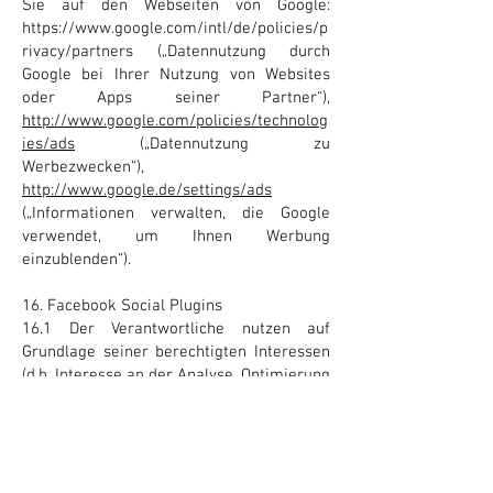
Sie auf den Webseiten von Google:
https://www.google.com/intl/de/policies/p
rivacy/partners („Datennutzung durch
Google bei Ihrer Nutzung von Websites
oder Apps seiner Partner“),
http://www.google.com/policies/technolog
ies/ads
(„Datennutzung zu
Werbezwecken“),
http://www.google.de/settings/ads
(„Informationen verwalten, die Google
verwendet, um Ihnen Werbung
einzublenden“).
16. Facebook Social Plugins
16.1 Der Verantwortliche nutzen auf
Grundlage seiner berechtigten Interessen
(d.h. Interesse an der Analyse, Optimierung
und (im Fall kommerzieller Nutzung)
wirtschaftlichem Betrieb seines
Onlineangebotes im Sinne des Art. 6 Abs. 1
lit. f. DSGVO) Social Plugins ("Plugins") des
sozialen Netzwerkes facebook.com,