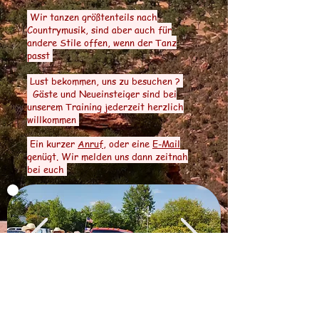
Wir tanzen größtenteils nach
Countrymusik, sind aber auch für
andere Stile offen, wenn der Tanz
passt
Lust bekommen, uns zu besuchen ?
Gäste und Neueinsteiger sind bei
unserem Training jederzeit herzlich
willkommen
Ein kurzer
Anruf
, oder eine
E-Mail
genügt. Wir melden uns dann zeitnah
bei euch