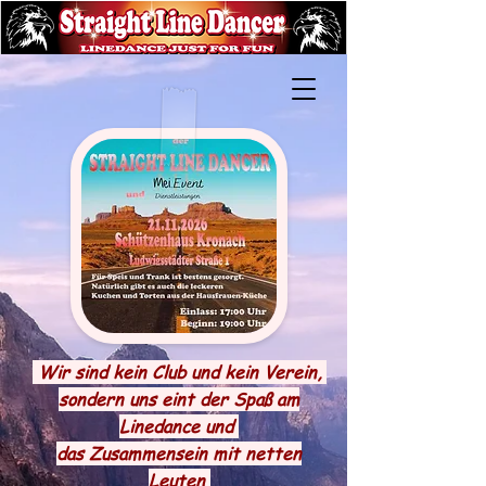
Wir sind kein Club und kein Verein,
sondern uns eint der Spaß am
Linedance und
das Zusammensein mit netten
Leuten